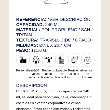
REFERENCIA:
*VER DESCRIPCIÓN
CAPACIDAD:
240 ML
MATERIAL:
POLIPROPILENO / SAN /
TRITAN
TEXTURA:
TRANSLUCIDO / OPACO
MEDIDAS:
Ø7.1 X 20.4 CM
PESO:
111.6 G
Personalizable
+100
Recuerdo
Lavable
Resistente
Hechos
veces
de tu
en
al calor
en
reutilizable
evento
lavavajillas
España
DESCRIPCIÓN
COPA VERSALLES, con una capacidad de 240
ml, es ideal para servir vino, cava, champagne o
cocteles en eventos corporativos o cenas
elegantes. Estas copas estilizadas y resistentes