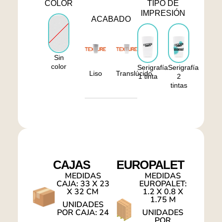
COLOR
TIPO DE
IMPRESIÓN
ACABADO
Sin
color
Serigrafía
Serigrafía
Liso
Translúcido
1 tinta
2
tintas
CAJAS
EUROPALET
MEDIDAS
MEDIDAS
CAJA: 33 X 23
EUROPALET:
X 32 CM
1.2 X 0.8 X
1.75 M
UNIDADES
POR CAJA: 24
UNIDADES
POR