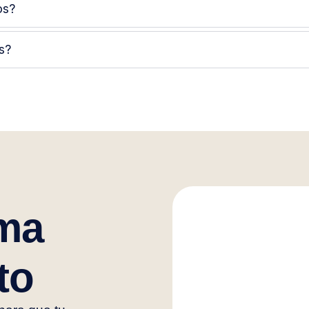
os?
s?
ama
to