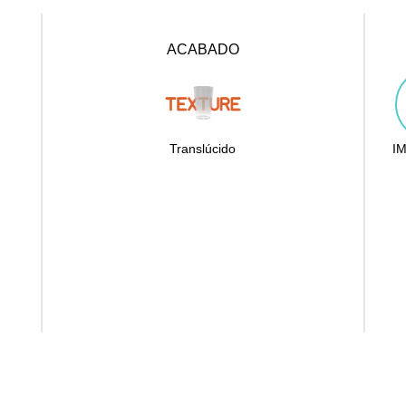
ACABADO
Translúcido
IM