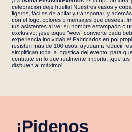
¡La
Gama Festival/Eventos
es la opción ideal
celebración deje huella! Nuestros vasos y cop
ligeros, fáciles de apilar y transportar, y adem
con el logo, colores o mensajes que desees. Im
tus asistentes al ver su nombre estampado o u
exclusivo: ¡ese toque “
wow
” convierte cada be
experiencia inolvidable! Fabricados en polipropi
resisten más de 100 usos, ayudan a reducir re
simplifican toda la logística del evento, para q
centrarte en lo que realmente importa: ¡que tus 
disfruten al máximo!
¡Pidenos