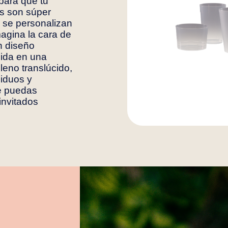
 para que tu
as son súper
ás se personalizan
agina la cara de
n diseño
bida en una
leno translúcido,
siduos y
ue puedas
invitados