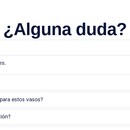
¿Alguna duda?
es
.
 para estos vasos?
ción?